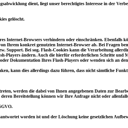
abwicklung dient, liegt unser berechtigtes Interesse in der Verbes
ies gelöscht.
hres Internet-Browsers verhindern oder einschränken. Ebenfalls kön
on Ihrem konkret genutzten Internet-Browser ab. Bei Fragen benu
zw. Support. Bei sog. Flash-Cookies kann die Verarbeitung allerd
Flash-Players ändern. Auch die hierfür erforderlichen Schritte 
n oder Dokumentation Ihres Flash-Players oder wenden sich an den
nken, kann dies allerdings dazu führen, dass nicht sämtliche Funkt
treten, werden die dabei von Ihnen angegebenen Daten zur Bearbe
deren Bereitstellung können wir Ihre Anfrage nicht oder allenfall
 DSGVO.
eantwortet worden ist und der Löschung keine gesetzlichen Aufbewa