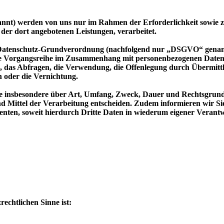
nnt) werden von uns nur im Rahmen der Erforderlichkeit sowie zu
d der dort angebotenen Leistungen, verarbeitet.
 Datenschutz-Grundverordnung (nachfolgend nur „DSGVO“ genannt),
he Vorgangsreihe im Zusammenhang mit personenbezogenen Daten, 
, das Abfragen, die Verwendung, die Offenlegung durch Übermittl
 oder die Vernichtung.
ie insbesondere über Art, Umfang, Zweck, Dauer und Rechtsgrund
d Mittel der Verarbeitung entscheiden. Zudem informieren wir S
nten, soweit hierdurch Dritte Daten in wiederum eigener Verantw
rechtlichen Sinne ist: