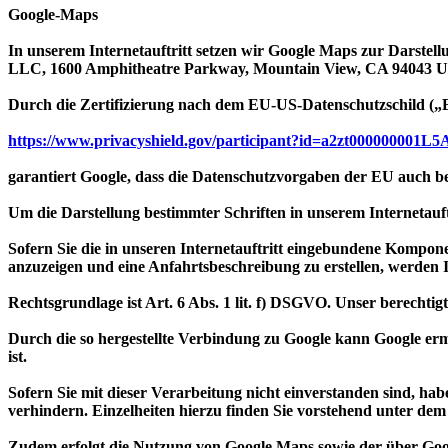
Google-Maps
In unserem Internetauftritt setzen wir Google Maps zur Darstell
LLC, 1600 Amphitheatre Parkway, Mountain View, CA 94043 US
Durch die Zertifizierung nach dem EU-US-Datenschutzschild („
https://www.privacyshield.gov/participant?id=a2zt000000001L
garantiert Google, dass die Datenschutzvorgaben der EU auch b
Um die Darstellung bestimmter Schriften in unserem Internetauft
Sofern Sie die in unseren Internetauftritt eingebundene Kompo
anzuzeigen und eine Anfahrtsbeschreibung zu erstellen, werden I
Rechtsgrundlage ist Art. 6 Abs. 1 lit. f) DSGVO. Unser berechtigte
Durch die so hergestellte Verbindung zu Google kann Google erm
ist.
Sofern Sie mit dieser Verarbeitung nicht einverstanden sind, hab
verhindern. Einzelheiten hierzu finden Sie vorstehend unter de
Zudem erfolgt die Nutzung von Google Maps sowie der über Go