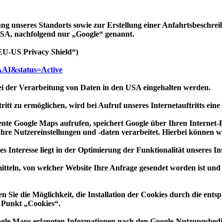
ung unseres Standorts sowie zur Erstellung einer Anfahrtsbeschrei
A, nachfolgend nur „Google“ genannt.
EU-US Privacy Shield“)
5AAI&status=Active
ei der Verarbeitung von Daten in den USA eingehalten werden.
ritt zu ermöglichen, wird bei Aufruf unseres Internetauftritts e
nente Google Maps aufrufen, speichert Google über Ihren Interne
hre Nutzereinstellungen und -daten verarbeitet. Hierbei können wi
s Interesse liegt in der Optimierung der Funktionalität unseres Int
itteln, von welcher Website Ihre Anfrage gesendet worden ist und
en Sie die Möglichkeit, die Installation der Cookies durch die en
m Punkt „Cookies“.
ogle Maps erlangten Informationen nach den Google-Nutzungsbe