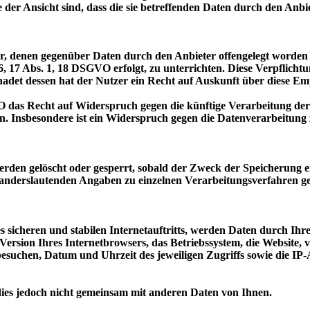
 der Ansicht sind, dass die sie betreffenden Daten durch den Anb
ger, denen gegenüber Daten durch den Anbieter offengelegt worde
 17 Abs. 1, 18 DSGVO erfolgt, zu unterrichten. Diese Verpflichtun
det dessen hat der Nutzer ein Recht auf Auskunft über diese Em
 das Recht auf Widerspruch gegen die künftige Verarbeitung der s
en. Insbesondere ist ein Widerspruch gegen die Datenverarbeitun
werden gelöscht oder gesperrt, sobald der Zweck der Speicherung en
 anderslautenden Angaben zu einzelnen Verarbeitungsverfahren 
 sicheren und stabilen Internetauftritts, werden Daten durch Ih
 Version Ihres Internetbrowsers, das Betriebssystem, die Website, 
e besuchen, Datum und Uhrzeit des jeweiligen Zugriffs sowie die I
ies jedoch nicht gemeinsam mit anderen Daten von Ihnen.